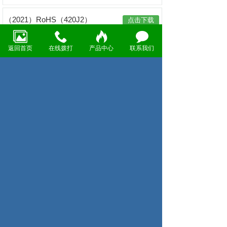
（2021）RoHS（420J2）
点击下载
返回首页
在线拨打
产品中心
联系我们
（2021）RoHS（420F）
点击下载
共86条 每页10条 页次：6/9
1
2
3
4
5
6
7
8
首页
上一页
9
下一页
尾页
电话：021-51085328
传真：13817865612
地址：上海市静安区江场西路299弄49号1号楼
海棠大厦902B室
© 2025 上海春名金属材料有限公司 版权所有.
沪ICP备13036496号-1