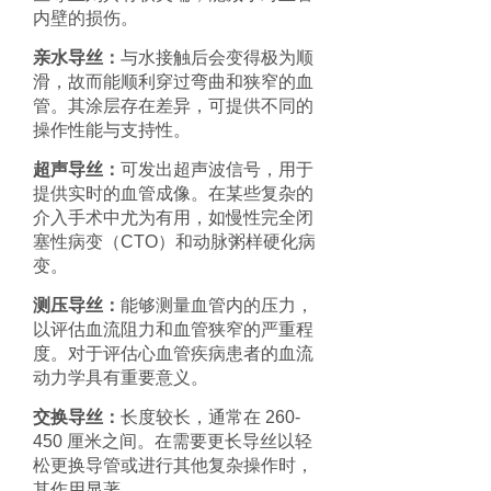
内壁的损伤。
亲水导丝：
与水接触后会变得极为顺
滑，故而能顺利穿过弯曲和狭窄的血
管。其涂层存在差异，可提供不同的
操作性能与支持性。
超声导丝：
可发出超声波信号，用于
提供实时的血管成像。在某些复杂的
介入手术中尤为有用，如慢性完全闭
塞性病变（
CTO
）和
动脉粥样硬化
病
变。
测压导丝：
能够测量血管内的压力，
以评估血流阻力和血管狭窄的严重程
度。对于评估
心血管疾病
患者的血流
动力学
具有重要意义。
交换导丝：
长度较长，通常在
260-
450
厘米之间。在需要更长导丝以轻
松更换导管或进行其他复杂操作时，
其作用显著。