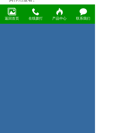
返回首页
在线拨打
产品中心
联系我们
根据手术需求及医生经验，会选用不
同类型的导丝。在进行心脏和血管介
入手术时，选择适宜的
导丝
对实现手
术成功及减少并发症至关重要。
附件下载：
[db:附件下载]
(已下载0次)
上一页：上海春名金属参加东方国际介入医
学博览会
下一页：医疗用不锈钢丝SUS304和医疗用
不锈钢丝SUS304L在合金成分上有何区别？
电话：021-51085328